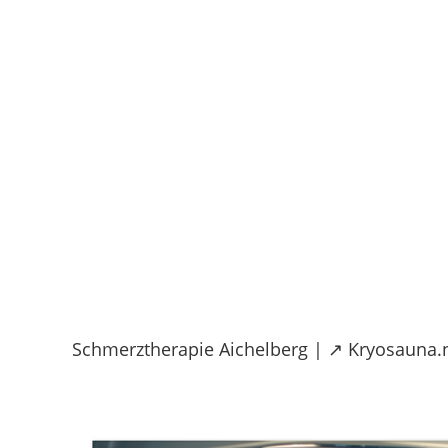
Skip
to
content
Schmerztherapie Aichelberg | ↗️ Kryosauna.