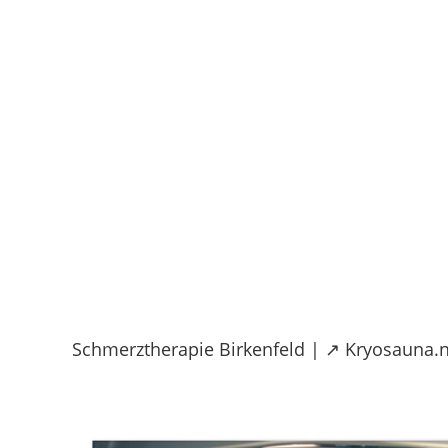
Skip
to
content
Schmerztherapie Birkenfeld | ↗️ Kryosauna.