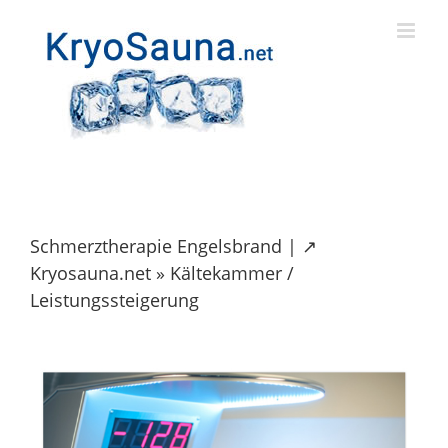
Skip
to
content
Schmerztherapie Engelsbrand | ↗️
Kryosauna.net » Kältekammer /
Leistungssteigerung