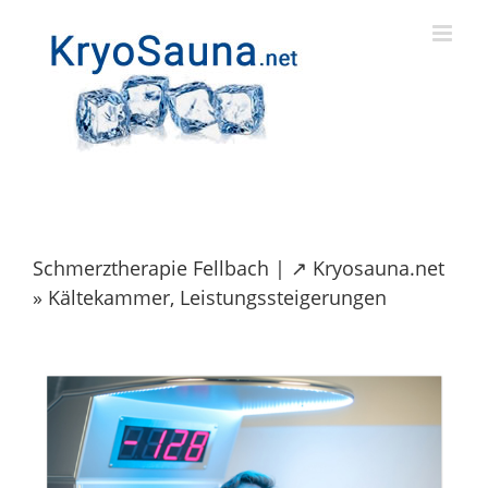
Skip
to
content
Schmerztherapie Fellbach | ↗️ Kryosauna.net
» Kältekammer, Leistungssteigerungen