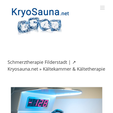
Skip
to
content
Schmerztherapie Filderstadt | ↗️
Kryosauna.net » Kältekammer & Kältetherapie