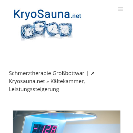
Skip
to
content
Schmerztherapie Großbottwar | ↗️
Kryosauna.net » Kältekammer,
Leistungssteigerung