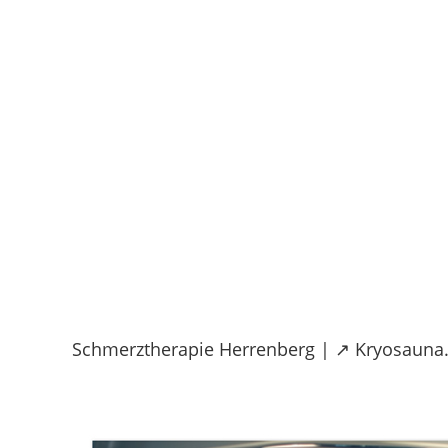
Skip
to
content
Schmerztherapie Herrenberg | ↗️ Kryosauna