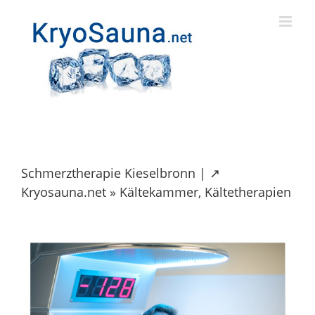
Skip
to
content
Schmerztherapie Kieselbronn | ↗️
Kryosauna.net » Kältekammer, Kältetherapien