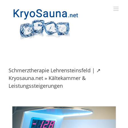
Skip
to
content
Schmerztherapie Lehrensteinsfeld | ↗️
Kryosauna.net » Kältekammer &
Leistungssteigerungen