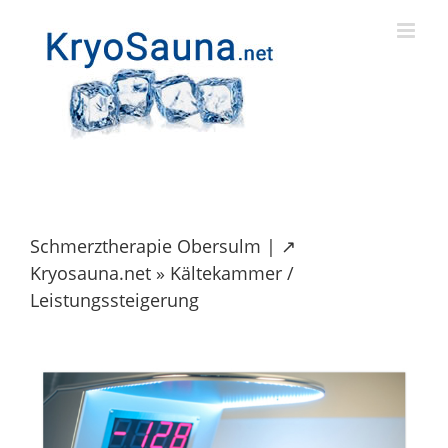
Skip
to
content
Schmerztherapie Obersulm | ↗️
Kryosauna.net » Kältekammer /
Leistungssteigerung