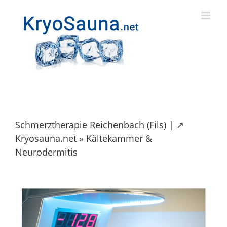
Skip
to
content
Schmerztherapie Reichenbach (Fils) | ↗️
Kryosauna.net » Kältekammer &
Neurodermitis