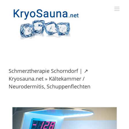
Skip
to
content
Schmerztherapie Schorndorf | ↗️
Kryosauna.net » Kältekammer /
Neurodermitis, Schuppenflechten