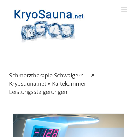
Skip
to
content
Schmerztherapie Schwaigern | ↗️
Kryosauna.net » Kältekammer,
Leistungssteigerungen