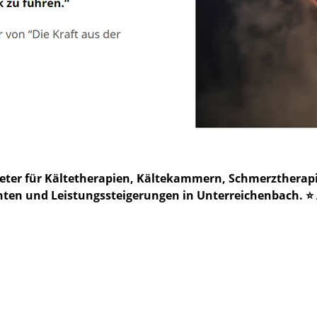
bieter für Kältetherapien, Kältekammern, Schmerzther
en und Leistungssteigerungen in Unterreichenbach. ⭐ Au