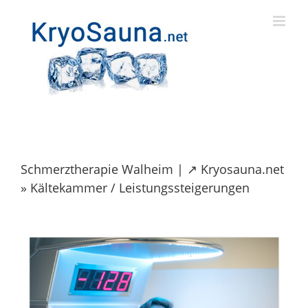
Skip
to
content
Schmerztherapie Walheim | ↗️ Kryosauna.net
» Kältekammer / Leistungssteigerungen