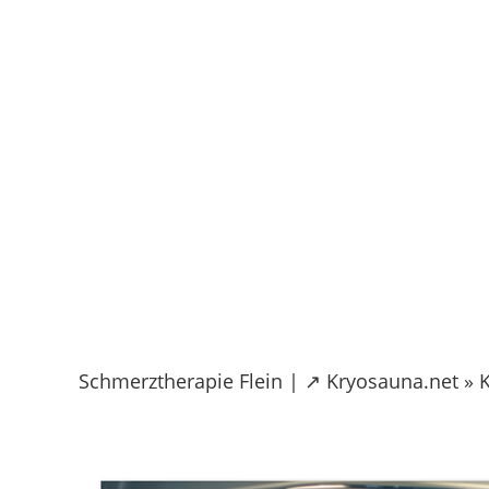
Skip
to
content
Schmerztherapie Flein | ↗️ Kryosauna.net » 