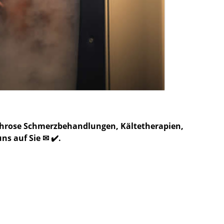
rthrose Schmerzbehandlungen, Kältetherapien,
s auf Sie ✉ ✔️.