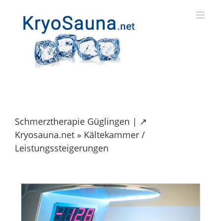
Skip
to
content
Schmerztherapie Güglingen | ↗️
Kryosauna.net » Kältekammer /
Leistungssteigerungen