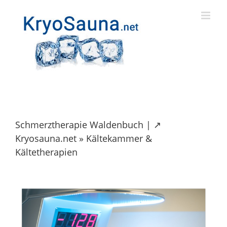
Skip
to
content
Schmerztherapie Waldenbuch | ↗️
Kryosauna.net » Kältekammer &
Kältetherapien