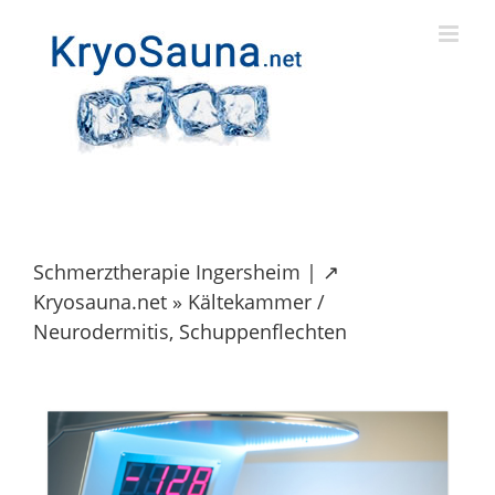
Skip
to
content
Schmerztherapie Ingersheim | ↗️
Kryosauna.net » Kältekammer /
Neurodermitis, Schuppenflechten